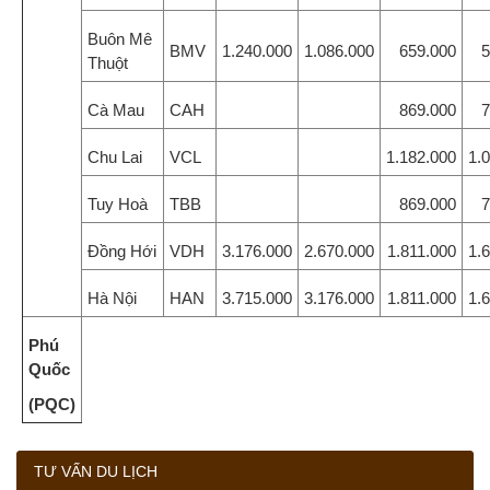
Buôn Mê
BMV
1.240.000
1.086.000
659.000
5
Thuột
Cà Mau
CAH
869.000
7
Chu Lai
VCL
1.182.000
1.
Tuy Hoà
TBB
869.000
7
Đồng Hới
VDH
3.176.000
2.670.000
1.811.000
1.
Hà Nội
HAN
3.715.000
3.176.000
1.811.000
1.
Phú
Quốc
(PQC)
TƯ VẤN DU LỊCH