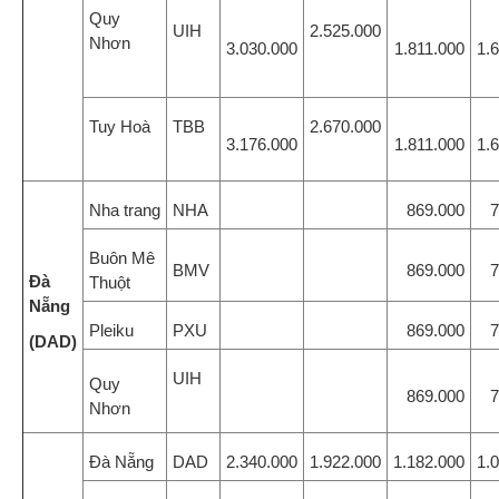
Quy
UIH
2.525.000
Nhơn
3.030.000
1.811.000
1.
Tuy Hoà
TBB
2.670.000
3.176.000
1.811.000
1.
Nha trang
NHA
869.000
71
Buôn Mê
BMV
869.000
71
Đà
Thuột
Nẵng
Pleiku
PXU
869.000
71
(DAD)
UIH
Quy
869.000
71
Nhơn
Đà Nẵng
DAD
2.340.000
1.922.000
1.182.000
1.