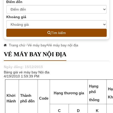
Điểm đến
Khoảng giá
Tìm kiếm
Trang chủ
Vé máy bay
Vé máy bay nội địa
VÉ MÁY BAY NỘI ĐỊA
Ngày đăng: 15/12/2015
Bảng giá vé máy bay Nội địa
4/19/2010 1:59:39 PM
Hạng
Hạ
phổ
Hạng thương gia
Khởi
Thành
Kh
Code
thông
Hành
phố đến
C
D
K