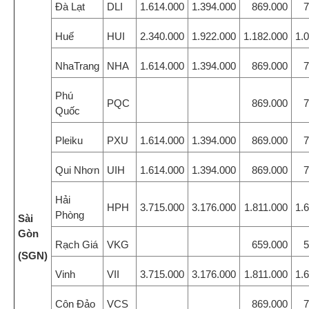
Đà Lạt
DLI
1.614.000
1.394.000
869.000
7
Huế
HUI
2.340.000
1.922.000
1.182.000
1.
NhaTrang
NHA
1.614.000
1.394.000
869.000
7
Phú
PQC
869.000
7
Quốc
Pleiku
PXU
1.614.000
1.394.000
869.000
7
Qui Nhơn
UIH
1.614.000
1.394.000
869.000
7
Hải
HPH
3.715.000
3.176.000
1.811.000
1.
Phòng
Sài
Gòn
Rạch Giá
VKG
659.000
5
(SGN)
Vinh
VII
3.715.000
3.176.000
1.811.000
1.
Côn Đảo
VCS
869.000
7