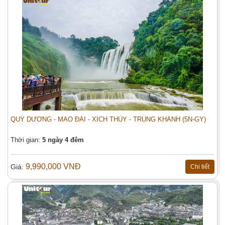
Địa chỉ:
Tiêu đề:
Số người (*):
Người lớn
Trẻ em
Nội dung:
QUÝ DƯƠNG - MAO ĐÀI - XÍCH THỦY - TRÙNG KHÁNH (5N-GY)
Thời gian:
5 ngày 4 đêm
9,990,000 VNĐ
Giá:
Chi tiết
Đặt tour