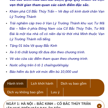
vẹn thời gian tham quan các cảnh điểm đặc sắc.
Khám phá Cổ Bắc Thủy Trấn – Vẻ đẹp cổ kính dưới chân Vạn
Lý Trường Thành
Trải nghiệm cáp treo ở Vạn Lý Trường Thành khu vực Tư Mã
Đài – Nằm ở phía Đông Nam của Cổ Bắc Thủy Trấn, Tư Mã
Đài là một tòa nhà cổ có niên đại từ thời nhà Minh thuộc Vạn
Lý Trường Thành nổi tiếng.
Tặng 01 bữa Vịt quay Bắc Kinh
Xe ô tô chất lượng tốt đưa đón theo chương trình.
Vé vào cửa các điểm tham quan theo chương trình.
Nước uống trên ô tô 1 chai/người/ngày.
Bảo hiểm du lịch với mức đền bù 10,000 usd
Hành trình
Lịch khởi hành
Dịch vụ bao gồm
Dịch vụ không bao gồm
Lưu ý
NGÀY 1: HÀ NỘI – BẮC KINH – CỔ BẮC THỦY TRẤN