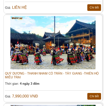
LIÊN HỆ
Giá:
Chi tiết
Bắc Kinh - Vạn Lý Trường Thành - Cổ
QUÝ DƯƠNG - THANH NHAM CỔ TRẤN - TÂY GIANG -THIÊN HỘ
Đặt tour:
Bắc Thủy Trấn
MIÊU TRẠI
Họ tên (*)
Thời gian:
4 ngày 3 đêm
Điện thoại:
7,990,000 VNĐ
Giá:
Chi tiết
Email (*):