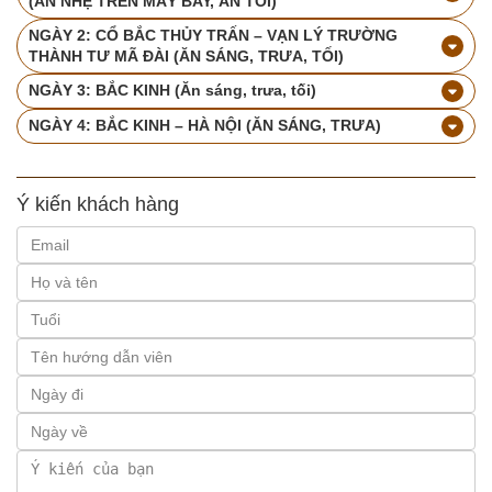
(ĂN NHẸ TRÊN MÁY BAY, ĂN TỐI)
NGÀY 2: CỔ BẮC THỦY TRẤN – VẠN LÝ TRƯỜNG
THÀNH TƯ MÃ ĐÀI (ĂN SÁNG, TRƯA, TỐI)
NGÀY 3: BẮC KINH (Ăn sáng, trưa, tối)
NGÀY 4: BẮC KINH – HÀ NỘI (ĂN SÁNG, TRƯA)
Ý kiến khách hàng