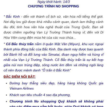
Ngày khởi hành: 14/3
CHƯƠNG TRÌNH NO SHOPPING
* Bắc Kinh -
đến với thành cổ lịch sử, văn hóa nổi tiếng thế giới.
Nơi đây lưu giữ được khá nhiều cảnh quan, danh lam thắng cảnh
lâu đời, tinh hoa văn hóa nghệ thuật của Trung Quốc. Bạn sẽ
được chiêm ngưỡng Vạn Lý Trường Thành hùng vĩ, đến với Di
Hòa Viên cung điện mùa hè của các vua chúa...
*
Cổ Bắc thủy trấn
nằm ở quận Mật Vân (Miyun), khu vực ngoại
thành phía đông bắc của Bắc Kinh. Địa danh này được bao quanh
bởi Bành hồ và đối lưng vào Simatai, đoạn nguy hiểm và hùng vĩ
nhất của Vạn Lý Trường Thành. Cổ Bắc thủy trấn là sự kết hợp
giữa núi non trùng điệp, sông nước êm đềm và những ngôi làng
cổ nên được mệnh danh "Ô trấn ở Bắc Kinh"
ĐẶC ĐIỂM NỔI BẬT:
Đường bay thẳng siêu đẹp, hãng hàng không Quốc gia
Vietnam Airlines
Khách sạn tiêu chuẩn 4 sao địa phương,
Chương trình No shopping Quý khách sẽ không phải
vào các điểm mua sắm bắt buộc, giúp Quý khách có trọn