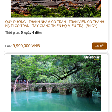
QUÝ DƯƠNG - THANH NHAM CỔ TRẤN - TRẤN VIỄN CỔ THÀNH -
HẠ TI CỔ TRẤN - TÂY GIANG THIÊN HỘ MIÊU TRẠI (5N-GY)
Thời gian:
5 ngày 4 đêm
9,990,000 VNĐ
Giá:
Chi tiết