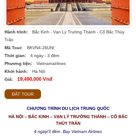
Hành trình:
Bắc Kinh - Vạn Lý Trường Thành - Cổ Bắc Thủy
Trấn
Mã Tour:
BKVN4-26UNI
Thời gian:
4 ngày - 3 đêm
Phương tiện:
Vietnamairlines
Khởi hành:
Hà Nội
19,490,000 Vnđ
Giá:
ĐẶT TOUR
CHƯƠNG TRÌNH DU LỊCH TRUNG QUỐC
HÀ NỘI – BẮC KINH – VẠN LÝ TRƯỜNG THÀNH – CỔ BẮC
THỦY TRẤN
4 ngày/3 đêm. Bay Vietnam Airlines