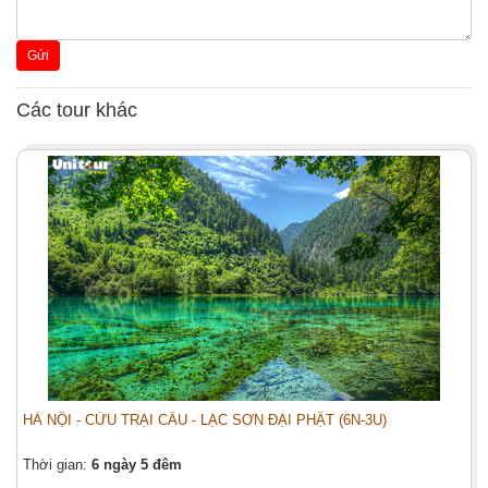
Gửi
Các tour khác
HÀ NỘI - CỬU TRẠI CÂU - LẠC SƠN ĐẠI PHẬT (6N-3U)
Thời gian:
6 ngày 5 đêm