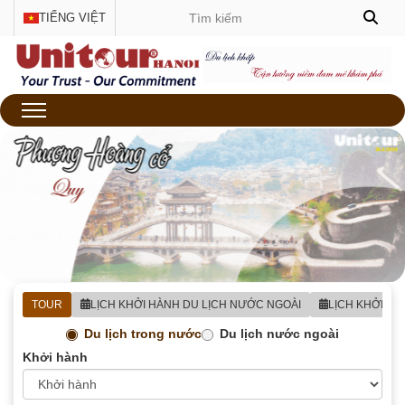
TIẾNG VIỆT
TOUR
LỊCH KHỞI HÀNH DU LỊCH NƯỚC NGOÀI
LỊCH KHỞI H
Du lịch trong nước
Du lịch nước ngoài
Khởi hành