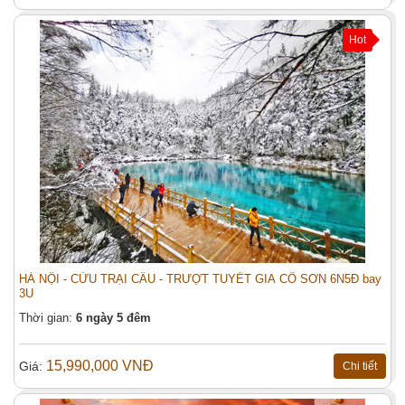
Hot
HÀ NỘI - CỬU TRẠI CÂU - TRƯỢT TUYẾT GIA CÔ SƠN 6N5Đ bay
3U
Thời gian:
6 ngày 5 đêm
15,990,000 VNĐ
Giá:
Chi tiết