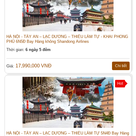
HÀ NỘI - TÂY AN – LẠC DƯƠNG – THIẾU LÂM TỰ - KHAI PHONG
PHỦ 6N5Đ Bay Hàng không Shandong Airlines
Thời gian:
6 ngày 5 đêm
17,990,000 VNĐ
Giá:
Chi tiết
Hot
HÀ NỘI - TÂY AN – LẠC DƯƠNG – THIẾU LÂM TỰ 5N4Đ Bay Hàng