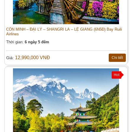
CÔN MINH – ĐẠI LÝ – SHANGRI LA – LỆ GIANG (6N5Đ) Bay Ruili
Airlines
Thời gian:
6 ngày 5 đêm
12,990,000 VNĐ
Giá:
Chi tiết
Hot