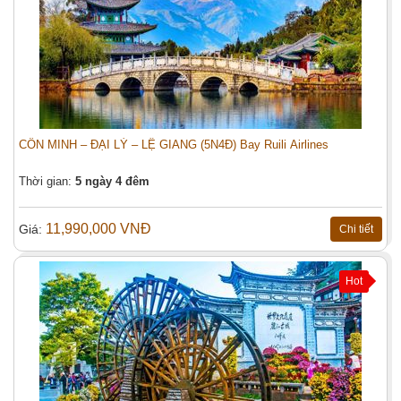
CÔN MINH – ĐẠI LÝ – LỆ GIANG (5N4Đ) Bay Ruili Airlines
Thời gian:
5 ngày 4 đêm
11,990,000 VNĐ
Giá:
Chi tiết
Hot