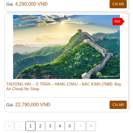
4,290,000 VNĐ
Giá:
Chi tiết
Hot
THƯỢNG HẢI – Ô TRẤN – HÀNG CHÂU – BẮC KINH (7N6Đ- Bay
Air China) No Shop
22,790,000 VNĐ
Giá:
Chi tiết
1
2
3
4
5