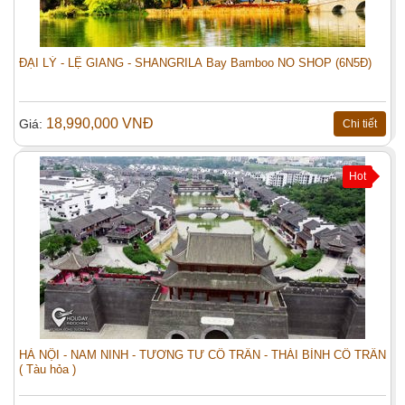
ĐẠI LÝ - LỆ GIANG - SHANGRILA Bay Bamboo NO SHOP (6N5Đ)
18,990,000 VNĐ
Giá:
Chi tiết
Hot
HÀ NỘI - NAM NINH - TƯƠNG TƯ CỔ TRẤN - THÁI BÌNH CỔ TRẤN
( Tàu hỏa )