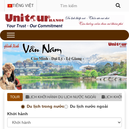
TIẾNG VIỆT
TOUR
LỊCH KHỞI HÀNH DU LỊCH NƯỚC NGOÀI
LỊCH KHỞI H
Du lịch trong nước
Du lịch nước ngoài
Khởi hành