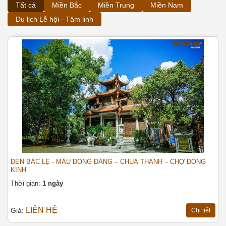
Tất cả
Miền Bắc
Miền Trung
Miền Nam
Du lịch Lễ hội - Tâm linh
ĐỀN BẮC LỆ - MẪU ĐỒNG ĐĂNG – CHÙA THÀNH – CHỢ ĐÔNG
B
KINH
T
Thời gian:
1 ngày
G
LIÊN HỆ
Giá:
Chi tiết