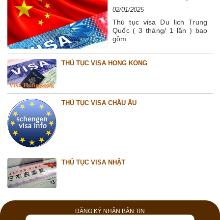
02/01/2025
Thủ tục visa Du lịch Trung
Quốc ( 3 tháng/ 1 lần ) bao
gồm:
THỦ TỤC VISA HONG KONG
THỦ TỤC VISA CHÂU ÂU
THỦ TỤC VISA NHẬT
ĐĂNG KÝ NHẬN BẢN TIN