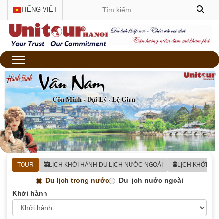
TIẾNG VIỆT
TOUR
LỊCH KHỞI HÀNH DU LỊCH NƯỚC NGOÀI
LỊCH KHỞI H
Du lịch trong nước
Du lịch nước ngoài
Khởi hành