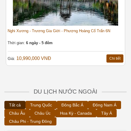
Ng
Nghi Xương - Trương Gia Giới - Phượng Hoàng Cổ Trấn 6N
Th
Thời gian:
6 ngày - 5 đêm
G
10,990,000 VNĐ
Giá:
t
Chi tiết
DU LỊCH NƯỚC NGOÀI
Tất cả
Trung Quốc
Đông Bắc Á
Đông Nam Á
Châu Âu
Châu Úc
Hoa Kỳ - Canada
Tây Á
Châu Phi - Trung Đông