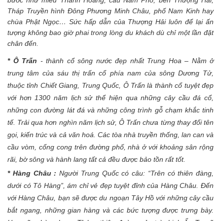
bước như miếu Thành Hoàng, cầu Nam Phố, bến Thượng Hải,
Tháp Truyền hình Đông Phương Minh Châu, phố Nam Kinh hay
chùa Phật Ngọc… Sức hấp dẫn của Thượng Hải luôn để lại ấn
tượng không bao giờ phai trong lòng du khách dù chỉ một lần đặt
chân đến.
* Ô Trấn
- thành cổ sông nước đẹp nhất Trung Hoa – Nằm ở
trung tâm của sáu thị trấn cổ phía nam của sông Dương Tử,
thuộc tỉnh Chiết Giang, Trung Quốc, Ô Trấn là thành cổ tuyệt đẹp
với hơn 1300 năm lịch sử thể hiện qua những cây cầu đá cổ,
những con đường lát đá và những công trình gỗ chạm khắc tinh
tế. Trải qua hơn nghìn năm lịch sử, Ô Trấn chưa từng thay đổi tên
gọi, kiến trúc và cả văn hoá. Các tòa nhà truyền thống, lan can và
cầu vòm, cổng cong trên đường phố, nhà ở với khoảng sân rộng
rãi, bờ sông và hành lang tất cả đều được bảo tồn rất tốt.
* Hàng Châu :
Người Trung Quốc có câu: “Trên có thiên đàng,
dưới có Tô Hàng”, ám chỉ vẻ đẹp tuyệt đỉnh của Hàng Châu. Đến
với Hàng Châu, bạn sẽ được du ngoạn Tây Hồ với những cây cầu
bắt ngang, những gian hàng và các bức tượng được trưng bày.