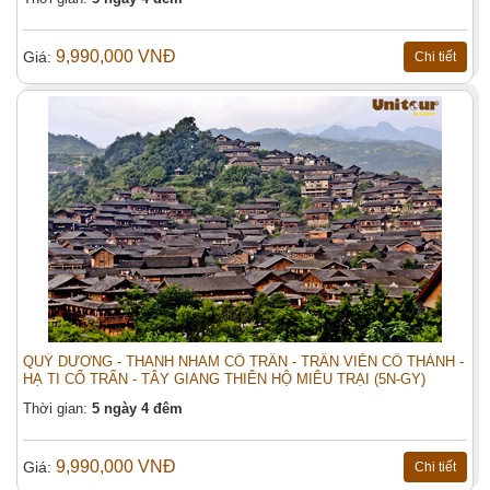
9,990,000 VNĐ
Giá:
Chi tiết
QUÝ DƯƠNG - THANH NHAM CỔ TRẤN - TRẤN VIỄN CỔ THÀNH -
HẠ TI CỔ TRẤN - TÂY GIANG THIÊN HỘ MIÊU TRẠI (5N-GY)
Thời gian:
5 ngày 4 đêm
9,990,000 VNĐ
Giá:
Chi tiết