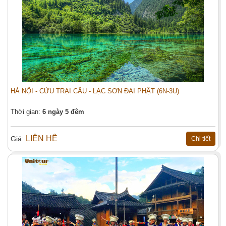
HÀ NỘI - CỬU TRẠI CÂU - LẠC SƠN ĐẠI PHẬT (6N-3U)
Thời gian:
6 ngày 5 đêm
LIÊN HỆ
Giá:
Chi tiết