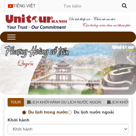
TIẾNG VIỆT
TOUR
LỊCH KHỞI HÀNH DU LỊCH NƯỚC NGOÀI
LỊCH KHỞI H
Du lịch trong nước
Du lịch nước ngoài
Khởi hành