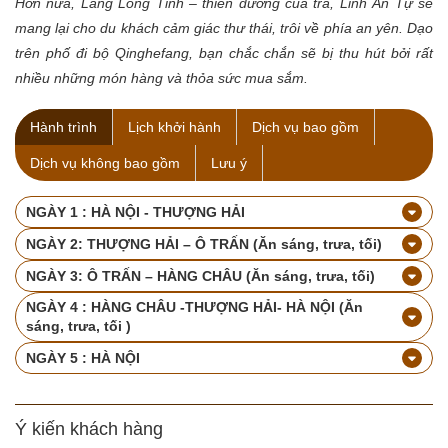
Hơn nữa, Làng Long Tỉnh – thiên đường của trà, Linh Ẩn Tự sẽ
mang lại cho du khách cảm giác thư thái, trôi về phía an yên. Dạo
trên phố đi bộ Qinghefang, bạn chắc chắn sẽ bị thu hút bởi rất
nhiều những món hàng và thỏa sức mua sắm.
Hành trình
Lịch khởi hành
Dịch vụ bao gồm
Dịch vụ không bao gồm
Lưu ý
NGÀY 1 : HÀ NỘI - THƯỢNG HẢI
NGÀY 2: THƯỢNG HẢI – Ô TRẤN (Ăn sáng, trưa, tối)
NGÀY 3: Ô TRẤN – HÀNG CHÂU (Ăn sáng, trưa, tối)
NGÀY 4 : HÀNG CHÂU -THƯỢNG HẢI- HÀ NỘI (Ăn
sáng, trưa, tối )
NGÀY 5 : HÀ NỘI
Ý kiến khách hàng