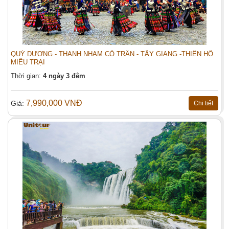
QUÝ DƯƠNG - THANH NHAM CỔ TRẤN - TÂY GIANG -THIÊN HỘ
MIÊU TRẠI
Thời gian:
4 ngày 3 đêm
7,990,000 VNĐ
Giá:
Chi tiết
THƯỢNG HẢI - Ô TRẤN - HÀNG CHÂU
Đặt tour:
( Vietjet Air )
Họ tên (*)
Điện thoại:
Email (*):
Địa chỉ:
Tiêu đề: