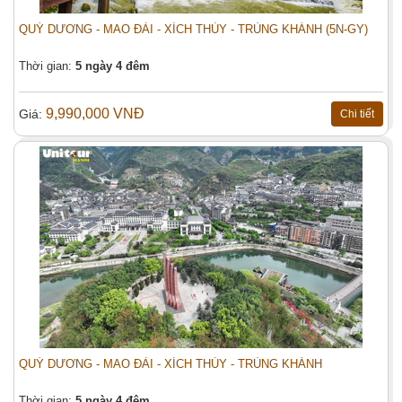
Số người (*):
Người lớn
QUÝ DƯƠNG - MAO ĐÀI - XÍCH THỦY - TRÙNG KHÁNH (5N-GY)
Trẻ em
Thời gian:
5 ngày 4 đêm
Nội dung:
9,990,000 VNĐ
Giá:
Chi tiết
Đặt tour
QUÝ DƯƠNG - MAO ĐÀI - XÍCH THỦY - TRÙNG KHÁNH
Thời gian:
5 ngày 4 đêm