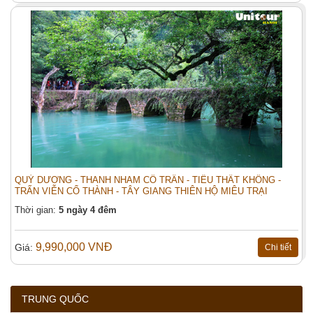
QUÝ DƯƠNG - THANH NHAM CỔ TRẤN - TIỂU THẤT KHỔNG -
TRẤN VIỄN CỔ THÀNH - TÂY GIANG THIÊN HỘ MIÊU TRẠI
Thời gian:
5 ngày 4 đêm
9,990,000 VNĐ
Giá:
Chi tiết
TRUNG QUỐC