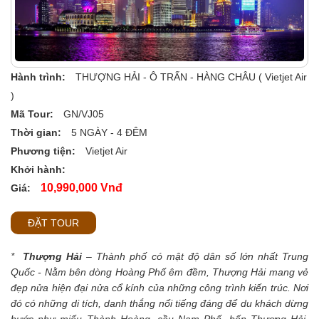
Hành trình:
THƯỢNG HẢI - Ô TRẤN - HÀNG CHÂU ( Vietjet Air
)
Mã Tour:
GN/VJ05
Thời gian:
5 NGÀY - 4 ĐÊM
Phương tiện:
Vietjet Air
Khởi hành:
10,990,000 Vnđ
Giá:
ĐẶT TOUR
*
Thượng Hải
– Thành phố có mật độ dân số lớn nhất Trung
Quốc - Nằm bên dòng Hoàng Phố êm đềm, Thượng Hải mang vẻ
đẹp nửa hiện đại nửa cổ kính của những công trình kiến trúc. Nơi
đó có những di tích, danh thắng nổi tiếng đáng để du khách dừng