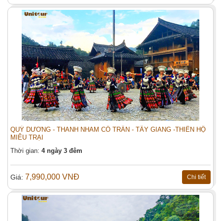
THÀNH ĐÔ - TRÙNG KHÁNH - CỬU
Đặt tour:
TRẠI CÂU (6N-3U)
Họ tên (*)
Điện thoại:
Email (*):
Địa chỉ:
QUÝ DƯƠNG - THANH NHAM CỔ TRẤN - TÂY GIANG -THIÊN HỘ
MIÊU TRẠI
Tiêu đề:
Thời gian:
4 ngày 3 đêm
Số người (*):
Người lớn
7,990,000 VNĐ
Giá:
Chi tiết
Trẻ em
Nội dung: