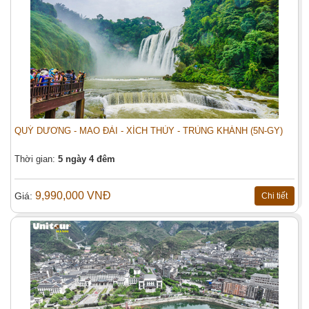
Đặt tour
QUÝ DƯƠNG - MAO ĐÀI - XÍCH THỦY - TRÙNG KHÁNH (5N-GY)
Thời gian:
5 ngày 4 đêm
9,990,000 VNĐ
Giá:
Chi tiết