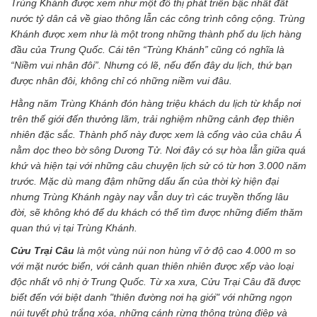
Trùng Khánh được xem như một đô thị phát triển bậc nhất đất
nước tỷ dân cả về giao thông lẫn các công trình công cộng. Trùng
Khánh được xem như là một trong những thành phố du lịch hàng
đầu của Trung Quốc. Cái tên “Trùng Khánh” cũng có nghĩa là
“Niềm vui nhân đôi”. Nhưng có lẽ, nếu đến đây du lịch, thứ bạn
được nhân đôi, không chỉ có những niềm vui đâu.
Hằng năm Trùng Khánh đón hàng triệu khách du lịch từ khắp nơi
trên thế giới đến thưởng lãm, trải nghiệm những cảnh đẹp thiên
nhiên đặc sắc. Thành phố này được xem là cổng vào của châu Á
nằm dọc theo bờ sông Dương Tử. Nơi đây có sự hòa lẫn giữa quá
khứ và hiện tại với những câu chuyện lịch sử có từ hơn 3.000 năm
trước. Mặc dù mang đậm những dấu ấn của thời kỳ hiện đại
nhưng Trùng Khánh ngày nay vẫn duy trì các truyền thống lâu
đời, sẽ không khó để du khách có thể tìm được những điểm thăm
quan thú vị tại Trùng Khánh.
Cửu Trại Câu
là một vùng núi non hùng vĩ ở độ cao 4.000 m so
với mặt nước biển, với cảnh quan thiên nhiên được xếp vào loại
độc nhất vô nhị ở Trung Quốc. Từ xa xưa, Cửu Trại Câu đã được
biết đến với biệt danh "thiên đường nơi hạ giới" với những ngọn
núi tuyết phủ trắng xóa, những cánh rừng thông trùng điệp và