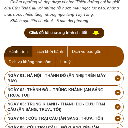
- Chiêm ngưỡng vẻ đẹp được ví như “Thiên đường nơi hạ giới”
của Cửu Trại Câu với những hồ nước màu ngọc lục bảo, những
thác nước nhiều tầng, những ngôi làng Tây Tạng.
- Khách sạn tiêu chuẩn 4 - 5 sao địa phương.
Hành trình
Lịch khởi hành
Dịch vụ bao gồm
Dịch vụ không bao gồm
Lưu ý
NGÀY 01: HÀ NỘI - THÀNH ĐÔ (ĂN NHẸ TRÊN MÁY
BAY)
NGÀY 02: THÀNH ĐÔ – TRÙNG KHÁNH (ĂN SÁNG,
TRƯA, TỐI)
NGÀY 03: TRÙNG KHÁNH - THÀNH ĐÔ - CỬU TRẠI
CÂU (ĂN SÁNG, TRƯA, TỐI)
NGÀY 04 : CỬU TRẠI CÂU (ĂN SÁNG, TRƯA, TỐI)
NGÀY 05: CỬU TRẠI CÂU – ĐÔ GIANG YỂN (ĂN