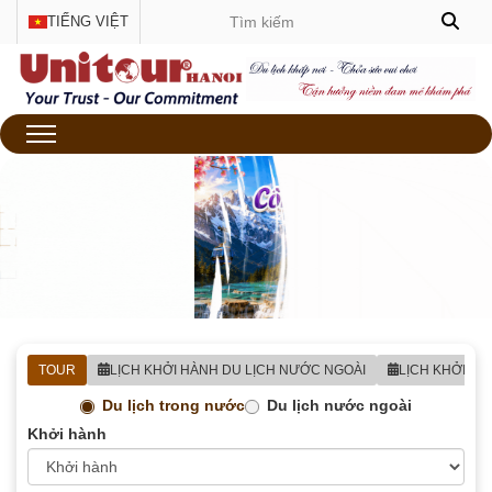
TIẾNG VIỆT
TOUR
LỊCH KHỞI HÀNH DU LỊCH NƯỚC NGOÀI
LỊCH KHỞI H
Du lịch trong nước
Du lịch nước ngoài
Khởi hành