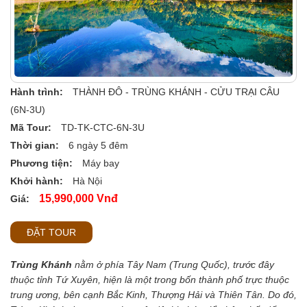
Hành trình:
THÀNH ĐÔ - TRÙNG KHÁNH - CỬU TRẠI CÂU
(6N-3U)
Mã Tour:
TD-TK-CTC-6N-3U
Thời gian:
6 ngày 5 đêm
Phương tiện:
Máy bay
Khởi hành:
Hà Nội
15,990,000 Vnđ
Giá:
ĐẶT TOUR
Trùng Khánh
nằm ở phía Tây Nam (Trung Quốc), trước đây
thuộc tỉnh Tứ Xuyên, hiện là một trong bốn thành phố trực thuộc
trung ương, bên cạnh Bắc Kinh, Thượng Hải và Thiên Tân. Do đó,