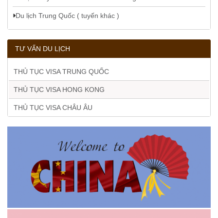
Du lịch Trung Quốc ( tuyến khác )
TƯ VẤN DU LỊCH
THỦ TỤC VISA TRUNG QUỐC
THỦ TỤC VISA HONG KONG
THỦ TỤC VISA CHÂU ÂU