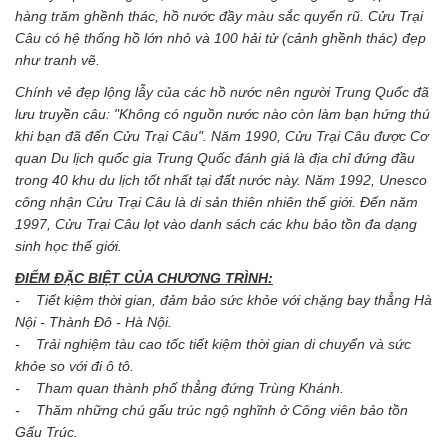
hàng trăm ghềnh thác, hồ nước đầy màu sắc quyến rũ. Cửu Trại
Câu có hệ thống hồ lớn nhỏ và 100 hải tử (cảnh ghềnh thác) đẹp
như tranh vẽ.
Chính vẻ đẹp lộng lẫy của các hồ nước nên người Trung Quốc đã
lưu truyền câu: "Không có nguồn nước nào còn làm bạn hứng thú
khi bạn đã đến Cửu Trại Câu". Năm 1990, Cửu Trại Câu được Cơ
quan Du lịch quốc gia Trung Quốc đánh giá là địa chỉ đứng đầu
trong 40 khu du lịch tốt nhất tại đất nước này. Năm 1992, Unesco
công nhận Cửu Trại Câu là di sản thiên nhiên thế giới. Đến năm
1997, Cửu Trại Câu lọt vào danh sách các khu bảo tồn đa dạng
sinh học thế giới.
ĐIỂM ĐẶC BIỆT CỦA CHƯƠNG TRÌNH:
- Tiết kiệm thời gian, đảm bảo sức khỏe với chặng bay thẳng Hà
Nội - Thành Đô - Hà Nội.
- Trải nghiệm tàu cao tốc tiết kiệm thời gian di chuyển và sức
khỏe so với đi ô tô.
- Tham quan thành phố thẳng đứng Trùng Khánh.
- Thăm những chú gấu trúc ngộ nghĩnh ở Công viên bảo tồn
Gấu Trúc.