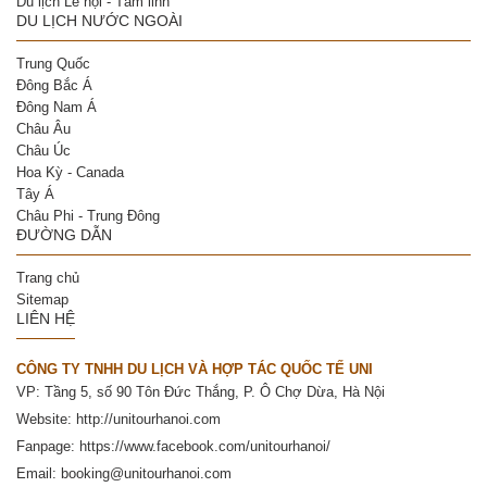
Du lịch Lễ hội - Tâm linh
DU LỊCH NƯỚC NGOÀI
Trung Quốc
Đông Bắc Á
Đông Nam Á
Châu Âu
Châu Úc
Hoa Kỳ - Canada
Tây Á
Châu Phi - Trung Đông
ĐƯỜNG DẪN
Trang chủ
Sitemap
LIÊN HỆ
CÔNG TY TNHH DU LỊCH VÀ HỢP TÁC QUỐC TẾ UNI
VP: Tầng 5, số 90 Tôn Đức Thắng, P. Ô Chợ Dừa, Hà Nội
Website:
http://unitourhanoi.com
Fanpage:
https://www.facebook.com/unitourhanoi/
Email: booking@unitourhanoi.com