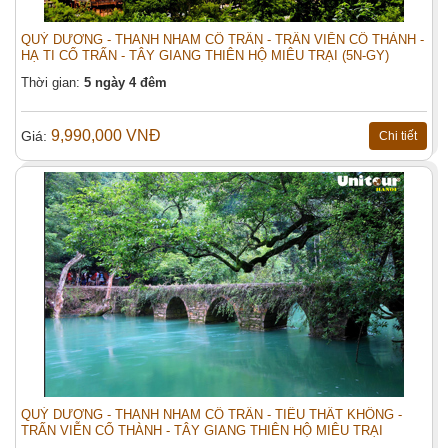
QUÝ DƯƠNG - THANH NHAM CỔ TRẤN - TRẤN VIỄN CỔ THÀNH -
HẠ TI CỔ TRẤN - TÂY GIANG THIÊN HỘ MIÊU TRẠI (5N-GY)
Thời gian:
5 ngày 4 đêm
9,990,000 VNĐ
Giá:
Chi tiết
QUÝ DƯƠNG - THANH NHAM CỔ TRẤN - TIỂU THẤT KHỔNG -
TRẤN VIỄN CỔ THÀNH - TÂY GIANG THIÊN HỘ MIÊU TRẠI