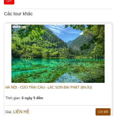
Gửi
Các tour khác
HÀ NỘI - CỬU TRẠI CÂU - LẠC SƠN ĐẠI PHẬT (6N-3U)
Thời gian:
6 ngày 5 đêm
LIÊN HỆ
Giá:
Chi tiết