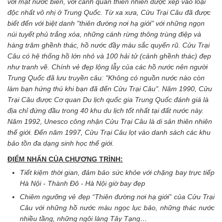
với mặt nước biển, với cảnh quan thiên nhiên được xếp vào loại
độc nhất vô nhị ở Trung Quốc. Từ xa xưa, Cửu Trại Câu đã được
biết đến với biệt danh "thiên đường nơi hạ giới" với những ngọn
núi tuyết phủ trắng xóa, những cánh rừng thông trùng điệp và
hàng trăm ghềnh thác, hồ nước đầy màu sắc quyến rũ. Cửu Trại
Câu có hệ thống hồ lớn nhỏ và 100 hải tử (cảnh ghềnh thác) đẹp
như tranh vẽ. Chính vẻ đẹp lộng lẫy của các hồ nước nên người
Trung Quốc đã lưu truyền câu: "Không có nguồn nước nào còn
làm bạn hứng thú khi bạn đã đến Cửu Trại Câu". Năm 1990, Cửu
Trại Câu được Cơ quan Du lịch quốc gia Trung Quốc đánh giá là
địa chỉ đứng đầu trong 40 khu du lịch tốt nhất tại đất nước này.
Năm 1992, Unesco công nhận Cửu Trại Câu là di sản thiên nhiên
thế giới. Đến năm 1997, Cửu Trại Câu lọt vào danh sách các khu
bảo tồn đa dạng sinh học thế giới.
ĐIỂM NHẤN CỦA CHƯƠNG TRÌNH:
Tiết kiệm thời gian, đảm bảo sức khỏe với chặng bay trực tiếp
Hà Nội - Thành Đô - Hà Nội giờ bay đẹp
Chiêm ngưỡng vẻ đẹp “Thiên đường nơi hạ giới” của Cửu Trại
Câu với những hồ nước màu ngọc lục bảo, những thác nước
nhiều tầng, những ngôi làng Tây Tạng…