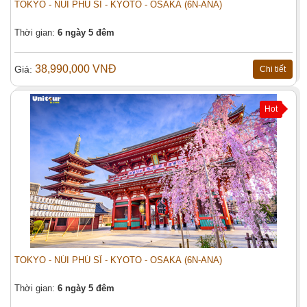
TOKYO - NÚI PHÚ SĨ - KYOTO - OSAKA (6N-ANA)
Thời gian:
6 ngày 5 đêm
38,990,000 VNĐ
Giá:
Chi tiết
Hot
THÀNH ĐÔ - CỬU TRẠI CÂU – ĐÔ
Đặt tour:
GIANG YỂN – CÔNG VIÊN GẤU TRÚC
Bay West air (6N5Đ)
Họ tên (*)
TOKYO - NÚI PHÚ SĨ - KYOTO - OSAKA (6N-ANA)
Điện thoại:
Thời gian:
6 ngày 5 đêm