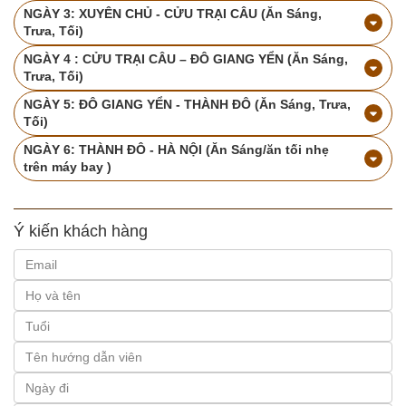
NGÀY 3: XUYÊN CHỦ - CỬU TRẠI CÂU (Ăn Sáng,
Trưa, Tối)
NGÀY 4 : CỬU TRẠI CÂU – ĐÔ GIANG YỂN (Ăn Sáng,
Trưa, Tối)
NGÀY 5: ĐÔ GIANG YỂN - THÀNH ĐÔ (Ăn Sáng, Trưa,
Tối)
NGÀY 6: THÀNH ĐÔ - HÀ NỘI (Ăn Sáng/ăn tối nhẹ
trên máy bay )
Ý kiến khách hàng