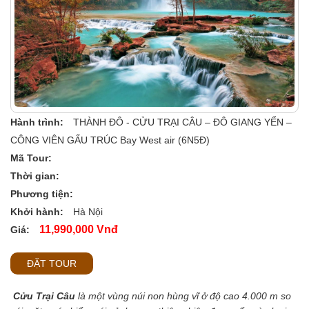
Hành trình:
THÀNH ĐÔ - CỬU TRẠI CÂU – ĐÔ GIANG YỂN –
CÔNG VIÊN GẤU TRÚC Bay West air (6N5Đ)
Mã Tour:
Thời gian:
Phương tiện:
Khởi hành:
Hà Nội
11,990,000 Vnđ
Giá:
ĐẶT TOUR
Cửu Trại Câu
là một vùng núi non hùng vĩ ở độ cao 4.000 m so