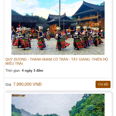
QUÝ DƯƠNG - THANH NHAM CỔ TRẤN - TÂY GIANG -THIÊN HỘ
MIÊU TRẠI
Thời gian:
4 ngày 3 đêm
7,990,000 VNĐ
Giá:
Chi tiết