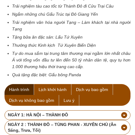
Trải nghiệm tàu cao tốc từ Thành Đô đi Cửu Trại Câu
Ngắm những chú Gấu Trúc tại Đô Giang Yển
Trải nghiệm văn hóa người Tạng – Làm khách tại nhà người
Tạng
Tặng bữa ăn đặc sản: Lẩu Tứ Xuyên
Thưởng thức Kinh kịch Tứ Xuyên Biến Diện
Tự do mua sắm tại trung tâm thương mại ngầm lớn nhất châu
Á với tổng vốn đầu tư lên đến 50 tỷ nhân dân tệ, quy tụ hơn
1.000 thương hiệu thời trang cao cấp.
Quà tặng đặc biệt: Gấu bông Panda
Hành trình
Lịch khởi hành
Dịch vụ bao gồm
Dịch vụ không bao gồm
Lưu ý
NGÀY 1: HÀ NỘI – THÀNH ĐÔ
NGÀY 2 : THÀNH ĐÔ – TÙNG PHAN - XUYÊN CHỦ (Ăn
Sáng, Trưa, Tối)