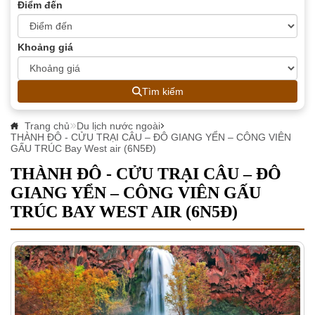
Điểm đến
Khoảng giá
Tìm kiếm
Trang chủ
Du lịch nước ngoài
THÀNH ĐÔ - CỬU TRẠI CÂU – ĐÔ GIANG YỂN – CÔNG VIÊN
GẤU TRÚC Bay West air (6N5Đ)
THÀNH ĐÔ - CỬU TRẠI CÂU – ĐÔ
GIANG YỂN – CÔNG VIÊN GẤU
TRÚC BAY WEST AIR (6N5Đ)