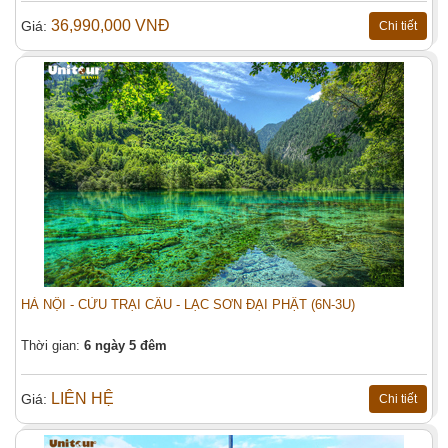
Email (*):
36,990,000 VNĐ
Giá:
Chi tiết
Địa chỉ:
Tiêu đề:
Số người (*):
Người lớn
Trẻ em
Nội dung:
HÀ NỘI - CỬU TRẠI CÂU - LẠC SƠN ĐẠI PHẬT (6N-3U)
Thời gian:
6 ngày 5 đêm
Đặt tour
LIÊN HỆ
Giá:
Chi tiết