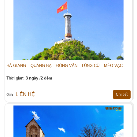
TÂN TRÀO – ATK ĐỊNH HÓA – HỒ NÚI
Đặt tour:
CỐC
HÀ GIANG – QUẢNG BẠ – ĐỒNG VĂN – LŨNG CÚ – MÈO VẠC
Họ tên (*)
Thời gian:
3 ngày /2 đêm
Điện thoại:
LIÊN HỆ
Giá:
Chi tiết
Email (*):
Địa chỉ:
Tiêu đề:
Số người (*):