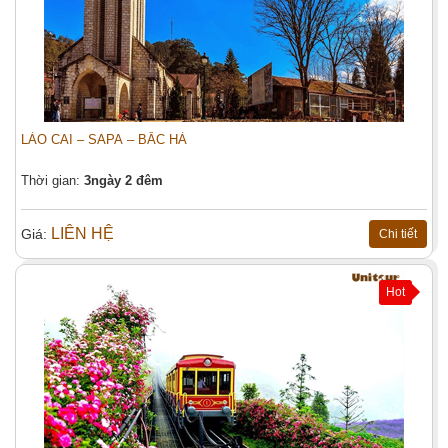
Người lớn
Trẻ em
Nội dung:
LÀO CAI – SAPA – BẮC HÀ
Thời gian:
3ngày 2 đêm
Đặt tour
LIÊN HỆ
Giá:
Chi tiết
Hot