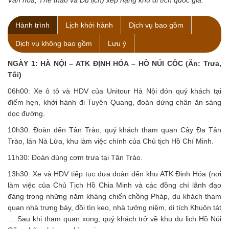
Hành trình
Lịch khởi hành
Dịch vụ bao gồm
Dịch vụ không bao gồm
Lưu ý
NGÀY 1: HÀ NỘI – ATK ĐỊNH HÓA – HỒ NÚI CỐC (Ăn: Trưa,
Tối)
06h00: Xe ô tô và HDV của Unitour Hà Nội đón quý khách tại
điểm hẹn, khởi hành đi Tuyên Quang, đoàn dừng chân ăn sáng
dọc đường.
10h30: Đoàn đến Tân Trào, quý khách tham quan Cây Đa Tân
Trào, lán Nà Lừa, khu làm việc chính của Chủ tịch Hồ Chí Minh.
11h30: Đoàn dùng cơm trưa tại Tân Trào.
13h30: Xe và HDV tiếp tục đưa đoàn đến khu ATK Định Hóa (nơi
làm việc của Chủ Tịch Hồ Chia Minh và các đồng chí lãnh đạo
đảng trong những năm kháng chiến chồng Pháp, du khách tham
quan nhà trưng bày, đồi tìn keo, nhà tưởng niệm, di tích Khuôn tát
… Sau khi tham quan xong, quý khách trở về khu du lịch Hồ Núi