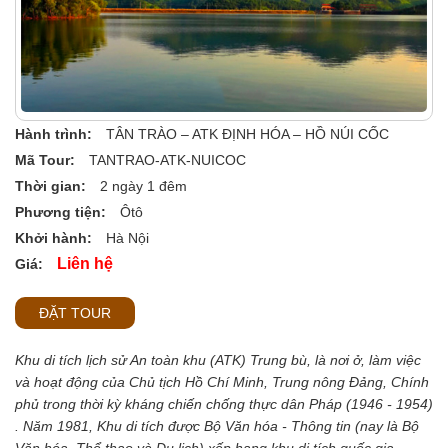
Hành trình:
TÂN TRÀO – ATK ĐỊNH HÓA – HỒ NÚI CỐC
Mã Tour:
TANTRAO-ATK-NUICOC
Thời gian:
2 ngày 1 đêm
Phương tiện:
Ôtô
Khởi hành:
Hà Nội
Liên hệ
Giá:
ĐẶT TOUR
Khu di tích lịch sử An toàn khu (ATK) Trung bù, là nơi ở, làm việc
và hoạt động của Chủ tịch Hồ Chí Minh, Trung nông Đảng, Chính
phủ trong thời kỳ kháng chiến chống thực dân Pháp (1946 - 1954)
.
Năm 1981, Khu di tích được Bộ Văn hóa - Thông tin (nay là Bộ
Văn hóa, Thể thao và Du lịch) xếp hạng khu di tích quốc gia.