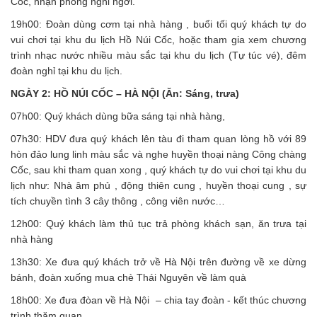
Cốc, nhận phòng nghỉ ngơi.
19h00: Đoàn dùng cơm tại nhà hàng , buổi tối quý khách tự do
vui chơi tại khu du lịch Hồ Núi Cốc, hoặc tham gia xem chương
trình nhạc nước nhiều màu sắc tại khu du lịch (Tự túc vé), đêm
đoàn nghỉ tại khu du lịch.
NGÀY 2: HỒ NÚI CỐC – HÀ NỘI (Ăn: Sáng, trưa)
07h00: Quý khách dùng bữa sáng tại nhà hàng,
07h30: HDV đưa quý khách lên tàu đi tham quan lòng hồ với 89
hòn đảo lung linh màu sắc và nghe huyền thoại nàng Công chàng
Cốc, sau khi tham quan xong , quý khách tự do vui chơi tại khu du
lịch như: Nhà âm phủ , động thiên cung , huyền thoại cung , sự
tích chuyền tình 3 cây thông , công viên nước…
12h00: Quý khách làm thủ tục trả phòng khách sạn, ăn trưa tại
nhà hàng
13h30: Xe đưa quý khách trở về Hà Nội trên đường về xe dừng
bánh, đoàn xuống mua chè Thái Nguyên về làm quà
18h00: Xe đưa đòan về Hà Nội – chia tay đoàn - kết thúc chương
trình thăm quan.