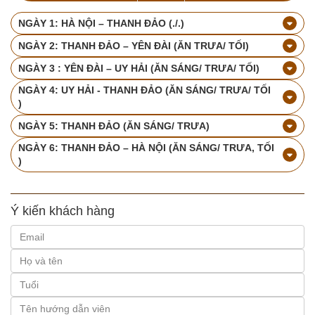
NGÀY 1: HÀ NỘI – THANH ĐẢO (./.)
NGÀY 2: THANH ĐẢO – YÊN ĐÀI (ĂN TRƯA/ TỐI)
NGÀY 3 : YÊN ĐÀI – UY HẢI (ĂN SÁNG/ TRƯA/ TỐI)
NGÀY 4: UY HẢI - THANH ĐẢO (ĂN SÁNG/ TRƯA/ TỐI
)
NGÀY 5: THANH ĐẢO (ĂN SÁNG/ TRƯA)
NGÀY 6: THANH ĐẢO – HÀ NỘI (ĂN SÁNG/ TRƯA, TỐI
)
Ý kiến khách hàng