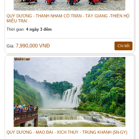
QUÝ DƯƠNG - THANH NHAM CỔ TRẤN - TÂY GIANG -THIÊN HỘ
MIÊU TRẠI
Thời gian:
4 ngày 3 đêm
7,990,000 VNĐ
Giá:
Chi tiết
THANH ĐẢO - YÊN ĐÀI - UY HẢI
Đặt tour:
Họ tên (*)
QUÝ DƯƠNG - MAO ĐÀI - XÍCH THỦY - TRÙNG KHÁNH (5N-GY)
Điện thoại: