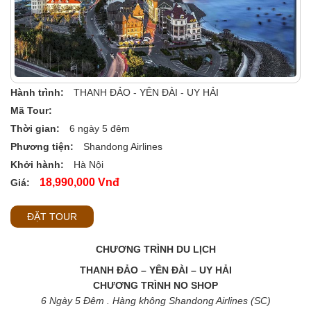
Hành trình:
THANH ĐẢO - YÊN ĐÀI - UY HẢI
Mã Tour:
Thời gian:
6 ngày 5 đêm
Phương tiện:
Shandong Airlines
Khởi hành:
Hà Nội
18,990,000 Vnđ
Giá:
ĐẶT TOUR
CHƯƠNG TRÌNH DU LỊCH
THANH ĐẢO
– YÊN ĐÀI – UY HẢI
CHƯƠNG TRÌNH NO SHOP
6
Ngày
5
Đêm
.
Hàng không
S
handong
A
irline
s
(SC)