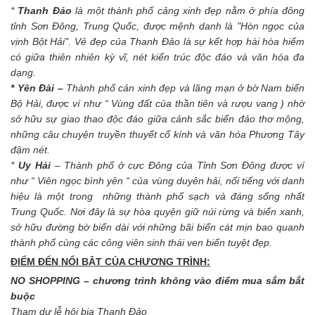
*
Thanh Đảo
là một thành phố cảng xinh đẹp nằm ở phía đông
tỉnh Sơn Đông, Trung Quốc, được mệnh danh là "Hòn ngọc của
vịnh Bột Hải". Vẻ đẹp của Thanh Đảo là sự kết hợp hài hòa hiếm
có giữa thiên nhiên kỳ vĩ, nét kiến trúc độc đáo và văn hóa đa
dạng.
* Yên Đài –
Thành phố cản xinh đẹp và lãng mạn ở bờ Nam biển
Bộ Hải, được ví như “ Vùng đất của thần tiên và rượu vang ) nhờ
sở hữu sự giao thao độc đáo giữa cảnh sắc biển đảo thơ mộng,
những câu chuyện truyền thuyết cổ kính và văn hóa Phương Tây
đậm nét.
*
Uy Hải
– Thành phố ở cực Đông của Tỉnh Sơn Đông được ví
như “ Viên ngọc bình yên “ của vùng duyên hải, nổi tiếng với danh
hiệu là một trong những thành phố sạch và đáng sống nhất
Trung Quốc. Nơi đây là sự hòa quyện giữ núi rừng và biển xanh,
sở hữu đường bờ biển dài với những bãi biển cát mịn bao quanh
thành phố cùng các công viên sinh thái ven biển tuyệt đẹp.
ĐIỂM ĐẾN NỔI BẬT
CỦA CHƯƠNG TRÌNH
:
NO SHOPPING – chương trình không vào điểm mua sắm bắt
buộc
Tham dự lễ hội bia Thanh Đảo