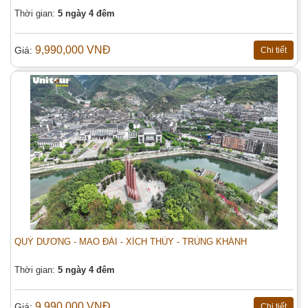
Thời gian:
5 ngày 4 đêm
Email (*):
Địa chỉ:
9,990,000 VNĐ
Giá:
Chi tiết
Tiêu đề:
Số người (*):
Người lớn
Trẻ em
Nội dung:
QUÝ DƯƠNG - MAO ĐÀI - XÍCH THỦY - TRÙNG KHÁNH
Đặt tour
Thời gian:
5 ngày 4 đêm
9,990,000 VNĐ
Giá:
Chi tiết