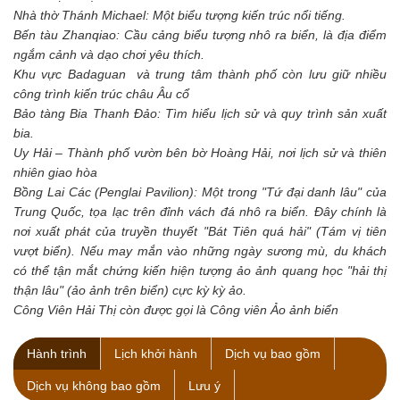
Nhà thờ Thánh Michael: Một biểu tượng kiến trúc nổi tiếng.
Bến tàu Zhanqiao: Cầu cảng biểu tượng nhô ra biển, là địa điểm
ngắm cảnh và dạo chơi yêu thích.
Khu vực Badaguan và trung tâm thành phố còn lưu giữ nhiều
công trình kiến trúc châu Âu cổ
Bảo tàng Bia Thanh Đảo: Tìm hiểu lịch sử và quy trình sản xuất
bia.
Uy Hải – Thành phố vườn bên bờ Hoàng Hải, nơi lịch sử và thiên
nhiên giao hòa
Bồng Lai Các (Penglai Pavilion): Một trong "Tứ đại danh lâu" của
Trung Quốc, tọa lạc trên đỉnh vách đá nhô ra biển. Đây chính là
nơi xuất phát của truyền thuyết "Bát Tiên quá hải" (Tám vị tiên
vượt biển). Nếu may mắn vào những ngày sương mù, du khách
có thể tận mắt chứng kiến hiện tượng ảo ảnh quang học "hải thị
thận lâu" (ảo ảnh trên biển) cực kỳ kỳ ảo.
Công Viên Hải Thị còn được gọi là Công viên Ảo ảnh biển
Hành trình
Lịch khởi hành
Dịch vụ bao gồm
Dịch vụ không bao gồm
Lưu ý