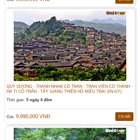
QUÝ DƯƠNG - THANH NHAM CỔ TRẤN - TRẤN VIỄN CỔ THÀNH -
HẠ TI CỔ TRẤN - TÂY GIANG THIÊN HỘ MIÊU TRẠI (5N-GY)
Thời gian:
5 ngày 4 đêm
9,990,000 VNĐ
Giá:
Chi tiết