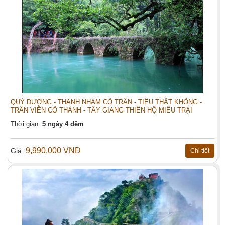
QUÝ DƯƠNG - THANH NHAM CỔ TRẤN - TIỂU THẤT KHỔNG -
TRẤN VIỄN CỔ THÀNH - TÂY GIANG THIÊN HỘ MIÊU TRẠI
Thời gian:
5 ngày 4 đêm
9,990,000 VNĐ
Giá:
Chi tiết