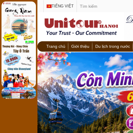
TIẾNG VIỆT
Trang chủ
Giới thiệu
Du lịch trong nước
Miền Bắc
Miền Trung
Miền Nam
Du lịch Lễ hội - Tâ