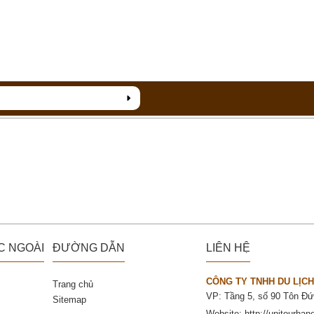
C NGOÀI
ĐƯỜNG DẪN
LIÊN HỆ
CÔNG TY TNHH DU LỊCH
Trang chủ
VP: Tầng 5, số 90 Tôn Đứ
Sitemap
Website:
http://unitourhan