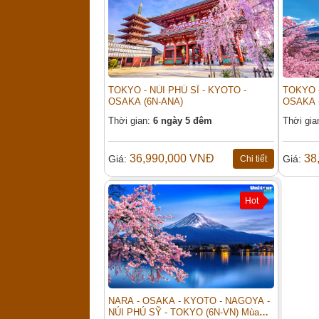
TOKYO - NÚI PHÚ SĨ - KYOTO -
TOKYO -
OSAKA (6N-ANA)
OSAKA 
Thời gian:
6 ngày 5 đêm
Thời gia
36,990,000 VNĐ
38
Giá:
Giá:
Chi tiết
Hot
NARA - OSAKA - KYOTO - NAGOYA -
NÚI PHÚ SỸ - TOKYO (6N-VN) Mùa