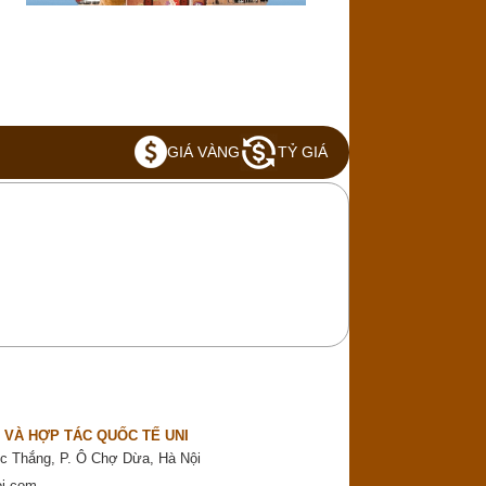
GIÁ VÀNG
TỶ GIÁ
 VÀ HỢP TÁC QUỐC TẾ UNI
c Thắng, P. Ô Chợ Dừa, Hà Nội
oi.com