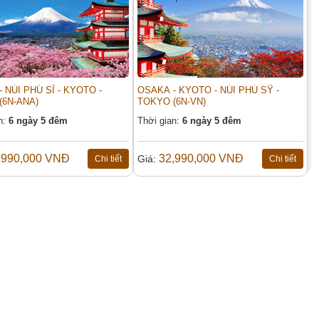
 NÚI PHÚ SĨ - KYOTO -
OSAKA - KYOTO - NÚI PHÚ SỸ -
(6N-ANA)
TOKYO (6N-VN)
n:
6 ngày 5 đêm
Thời gian:
6 ngày 5 đêm
,990,000 VNĐ
32,990,000 VNĐ
Giá:
Chi tiết
Chi tiết