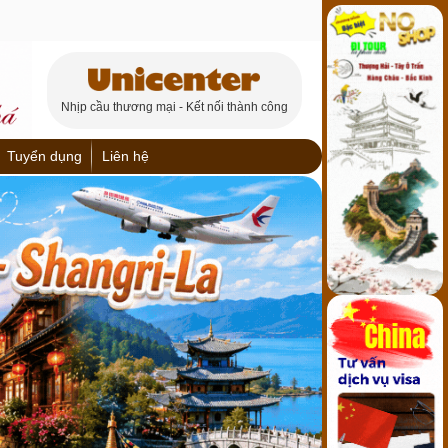
Nhịp cầu thương mại - Kết nối thành công
Tuyển dụng
Liên hệ
ch
Trùng Khánh
ơng