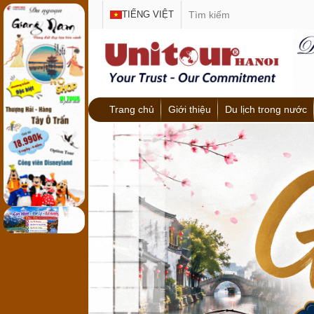
TIẾNG VIỆT
Trang chủ
Giới thiệu
Du lịch trong nước
Miền Bắc
Miền Trung
Miền Nam
Du lịch Lễ hội - Tâ