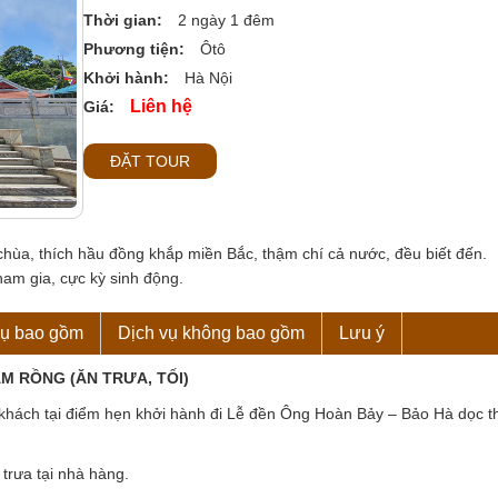
Thời gian:
2 ngày 1 đêm
Phương tiện:
Ôtô
Khởi hành:
Hà Nội
Liên hệ
Giá:
ĐẶT TOUR
hùa, thích hầu đồng khắp miền Bắc, thậm chí cả nước, đều biết đến.
am gia, cực kỳ sinh động.
vụ bao gồm
Dịch vụ không bao gồm
Lưu ý
M RỒNG (ĂN TRƯA, TỐI)
khách tại điểm hẹn khởi hành đi Lễ đền Ông Hoàn Bảy – Bảo Hà dọc t
trưa tại nhà hàng.