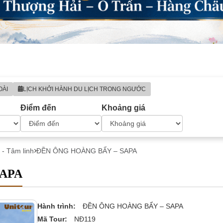
OÀI
LỊCH KHỞI HÀNH DU LỊCH TRONG NGƯỚC
Điểm đến
Khoảng giá
i - Tâm linh
ĐỀN ÔNG HOÀNG BẨY – SAPA
SAPA
Hành trình:
ĐỀN ÔNG HOÀNG BẨY – SAPA
Mã Tour:
NĐ119