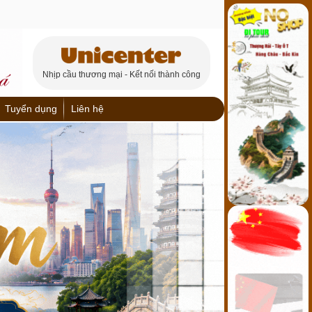
Nhịp cầu thương mại - Kết nối thành công
Tuyển dụng
Liên hệ
ch
Trùng Khánh
ơng