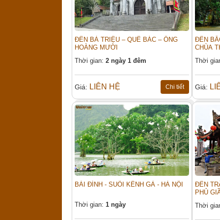
ĐỀN BÀ TRIỆU – QUÊ BÁC – ÔNG
ĐỀN BẮ
HOÀNG MƯỜI
CHÙA T
Thời gian:
2 ngày 1 đêm
Thời gia
LIÊN HỆ
LI
Giá:
Giá:
Chi tiết
BÁI ĐÍNH - SUỐI KÊNH GÀ - HÀ NỘI
ĐỀN TRẦ
PHỦ GIẦ
Thời gian:
1 ngày
Thời gia