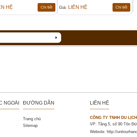
ÊN HỆ
LIÊN HỆ
Giá:
Chi tiết
Chi tiết
C NGOÀI
ĐƯỜNG DẪN
LIÊN HỆ
CÔNG TY TNHH DU LỊCH
Trang chủ
VP: Tầng 5, số 90 Tôn Đứ
Sitemap
Website:
http://unitourhan