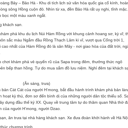
oàng Bảy – Bảo Hà - Khu di tích lịch sử văn hóa quốc gia cổ kính, hoà
ng sông Hồng cuộn đỏ. Nhìn từ xa, đền Bảo Hà rất uy nghi, tĩnh mặc.
ao bọc một màu xanh ngắt.
g khách sạn.
ĐỀN ÔNG HOÀNG BẨY – SAPA
 khám phá khu du lịch Núi Hàm Rồng với khung cảnh hoang sơ, kỳ vĩ; 
uôn sắc màu Ngắm đầu Rồng Thạch Lâm kì vĩ, vượt qua Cổng trời 1,
i cao nhất của Hàm Rồng đó là sân Mây - nơi giao hòa của đất trời, n
.
ạo chơi khám phá vẻ quyến rũ của Sapa trong đêm, thưởng thức ngô
bên bếp than hồng. Tự do mua sắm đồ lưu niệm. Nghỉ đêm tại khách s
(Ăn sáng, trưa)
bản Cát Cát của người H’mong, bắt đầu hành trình khám phá bản làn
 hoạt kỳ thú, đơn sơ đến bình dị của những người dân tộc thiểu số. S
ây dựng đầu thế kỷ XX. Quay về trung tâm tự do thăm quan Nhà thờ đ
Người lớn
ẩm của người H’mong, người Dzao.
Trẻ em
sạn, ăn trưa tại nhà hàng khách sạn. Xe đưa đoàn khởi hành về Hà Nộ
 thúc chương trình