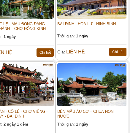
C LỆ - MẪU ĐỒNG ĐĂNG –
BÁI ĐÍNH - HOA LƯ - NINH BÌNH
HÀNH – CHỢ ĐÔNG KINH
Thời gian:
1 ngày
n:
1 ngày
LIÊN HỆ
Giá:
ÊN HỆ
Chi tiết
Chi tiết
N - CỔ LỄ - CHỢ VIỀNG -
ĐỀN MẪU ÂU CƠ – CHÙA NON
Y - BÁI ĐÍNH
NƯỚC
n:
2 ngày 1 đêm
Thời gian:
1 ngày