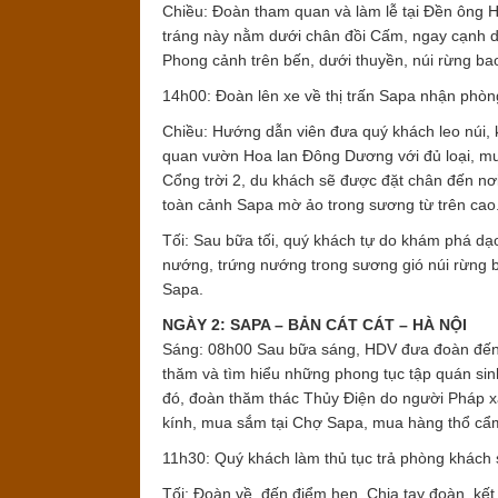
Chiều: Đoàn tham quan và làm lễ tại Đền ông H
tráng này nằm dưới chân đồi Cấm, ngay cạnh dò
Phong cảnh trên bến, dưới thuyền, núi rừng b
14h00: Đoàn lên xe về thị trấn Sapa nhận phòn
Đặt tour:
Chiều: Hướng dẫn viên đưa quý khách leo núi,
quan vườn Hoa lan Đông Dương với đủ loại, m
Họ tên (*)
Cổng trời 2, du khách sẽ được đặt chân đến nơ
toàn cảnh Sapa mờ ảo trong sương từ trên cao
Điện thoại:
Tối: Sau bữa tối, quý khách tự do khám phá d
Email (*):
nướng, trứng nướng trong sương gió núi rừng 
Sapa.
Địa chỉ:
NGÀY 2: SAPA – BẢN CÁT CÁT – HÀ NỘI
Sáng: 08h00 Sau bữa sáng, HDV đưa đoàn đến 
Tiêu đề:
thăm và tìm hiểu những phong tục tập quán sinh
đó, đoàn thăm thác Thủy Điện do người Pháp x
Số người (*):
kính, mua sắm tại Chợ Sapa, mua hàng thổ c
11h30: Quý khách làm thủ tục trả phòng khách 
Nội dung:
Tối: Đoàn về đến điểm hẹn. Chia tay đoàn, kết