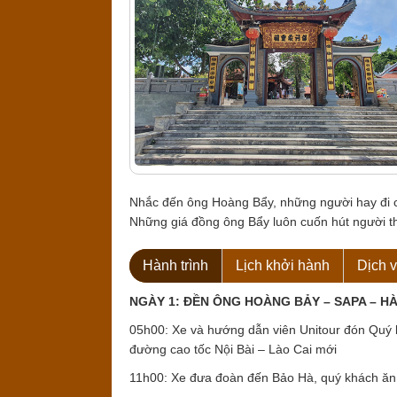
Nhắc đến ông Hoàng Bẩy, những người hay đi c
Những giá đồng ông Bẩy luôn cuốn hút người th
Hành trình
Lịch khởi hành
Dịch 
NGÀY 1: ĐỀN ÔNG HOÀNG BẢY – SAPA – HÀ
05h00: Xe và hướng dẫn viên Unitour đón Quý 
đường cao tốc Nội Bài – Lào Cai mới
11h00: Xe đưa đoàn đến Bảo Hà, quý khách ăn 