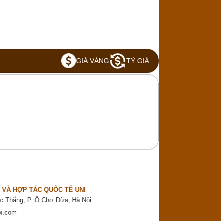
GIÁ VÀNG
TỶ GIÁ
 VÀ HỢP TÁC QUỐC TẾ UNI
c Thắng, P. Ô Chợ Dừa, Hà Nội
oi.com