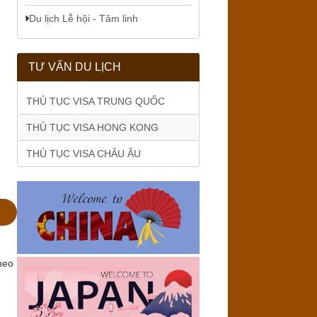
Du lịch Lễ hội - Tâm linh
TƯ VẤN DU LỊCH
THỦ TỤC VISA TRUNG QUỐC
THỦ TỤC VISA HONG KONG
THỦ TỤC VISA CHÂU ÂU
heo