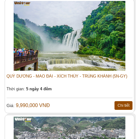
Điện thoại:
Email (*):
Địa chỉ:
Tiêu đề:
Số người (*):
Người lớn
Trẻ em
QUÝ DƯƠNG - MAO ĐÀI - XÍCH THỦY - TRÙNG KHÁNH (5N-GY)
Nội dung:
Thời gian:
5 ngày 4 đêm
9,990,000 VNĐ
Giá:
Chi tiết
Đặt tour