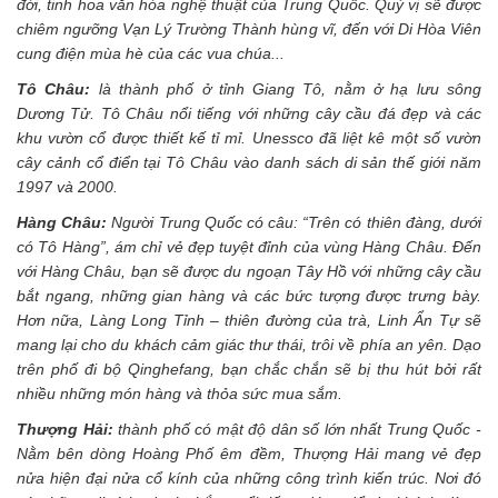
đời, tinh hoa văn hóa nghệ thuật của Trung Quốc. Quý vị sẽ được
chiêm ngưỡng Vạn Lý Trường Thành hùng vĩ, đến với Di Hòa Viên
cung điện mùa hè của các vua chúa...
Tô Châu:
là thành phố ở tỉnh Giang Tô, nằm ở hạ lưu sông
Dương Tử. Tô Châu nổi tiếng với những cây cầu đá đẹp và các
khu vườn cổ được thiết kế tỉ mỉ. Unessco đã liệt kê một số vườn
cây cảnh cổ điển tại Tô Châu vào danh sách di sản thế giới năm
1997 và 2000.
Hàng Châu:
Người Trung Quốc có câu: “Trên có thiên đàng, dưới
có Tô Hàng”, ám chỉ vẻ đẹp tuyệt đỉnh của vùng Hàng Châu. Đến
với Hàng Châu, bạn sẽ được du ngoạn Tây Hồ với những cây cầu
bắt ngang, những gian hàng và các bức tượng được trưng bày.
Hơn nữa, Làng Long Tỉnh – thiên đường của trà, Linh Ẩn Tự sẽ
mang lại cho du khách cảm giác thư thái, trôi về phía an yên. Dạo
trên phố đi bộ Qinghefang, bạn chắc chắn sẽ bị thu hút bởi rất
nhiều những món hàng và thỏa sức mua sắm.
Thượng Hải:
thành phố có mật độ dân số lớn nhất Trung Quốc -
Nằm bên dòng Hoàng Phố êm đềm, Thượng Hải mang vẻ đẹp
nửa hiện đại nửa cổ kính của những công trình kiến trúc. Nơi đó