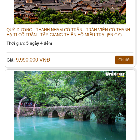
QUÝ DƯƠNG - THANH NHAM CỔ TRẤN - TRẤN VIỄN CỔ THÀNH -
HẠ TI CỔ TRẤN - TÂY GIANG THIÊN HỘ MIÊU TRẠI (5N-GY)
Thời gian:
5 ngày 4 đêm
9,990,000 VNĐ
Giá:
Chi tiết