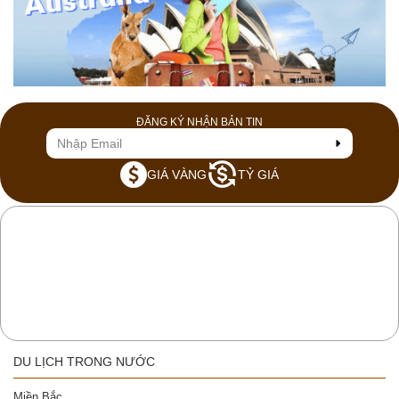
ĐĂNG KÝ NHẬN BẢN TIN
GIÁ VÀNG
TỶ GIÁ
DU LỊCH TRONG NƯỚC
Miền Bắc