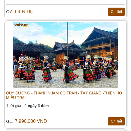
LIÊN HỆ
Giá:
Chi tiết
BẮC KINH - TÔ CHÂU - HÀNG CHÂU -
Đặt tour:
THƯỢNG HẢI (7N-VN)
Họ tên (*)
QUÝ DƯƠNG - THANH NHAM CỔ TRẤN - TÂY GIANG -THIÊN HỘ
MIÊU TRẠI
Ngày khởi hành
Thời gian:
4 ngày 3 đêm
Giá người lớn
7,990,000 VNĐ
Giá:
Chi tiết
Giá trẻ em