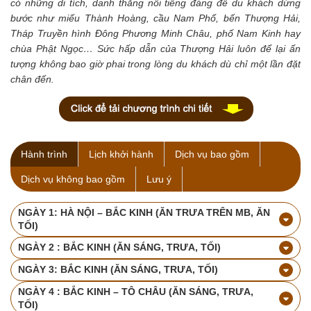
có những di tích, danh thắng nổi tiếng đáng để du khách dừng
bước như miếu Thành Hoàng, cầu Nam Phố, bến Thượng Hải,
Tháp Truyền hình Đông Phương Minh Châu, phố Nam Kinh hay
chùa Phật Ngọc… Sức hấp dẫn của Thượng Hải luôn để lại ấn
tượng không bao giờ phai trong lòng du khách dù chỉ một lần đặt
chân đến.
Hành trình
Lịch khởi hành
Dịch vụ bao gồm
Dịch vụ không bao gồm
Lưu ý
NGÀY 1: HÀ NỘI – BẮC KINH (ĂN TRƯA TRÊN MB, ĂN
TỐI)
NGÀY 2 : BẮC KINH (ĂN SÁNG, TRƯA, TỐI)
NGÀY 3: BẮC KINH (ĂN SÁNG, TRƯA, TỐI)
NGÀY 4 : BẮC KINH – TÔ CHÂU (ĂN SÁNG, TRƯA,
TỐI)