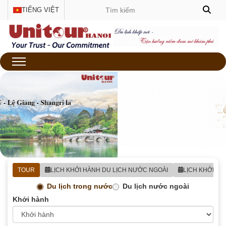
TIẾNG VIỆT
TOUR
LỊCH KHỞI HÀNH DU LỊCH NƯỚC NGOÀI
LỊCH KHỞI H
Du lịch trong nước
Du lịch nước ngoài
Khởi hành