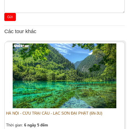
Gửi
Các tour khác
HÀ NỘI - CỬU TRẠI CÂU - LẠC SƠN ĐẠI PHẬT (6N-3U)
Thời gian:
6 ngày 5 đêm